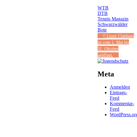
WTB
DTB
Tennis Magazin
Schwarzwälder
Bote
Unser Clubhaus
ist vom 1. Mai bis
31. Oktober
geöffnet.
Meta
Anmelden
Eintrags-
Feed
Kommentar-
Feed
WordPress.or