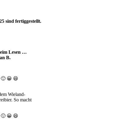
sind fertiggestellt.
beim Lesen …
ian B.
 🙂 😀 😆
dem Wieland-
bier. So macht
 😀 😆