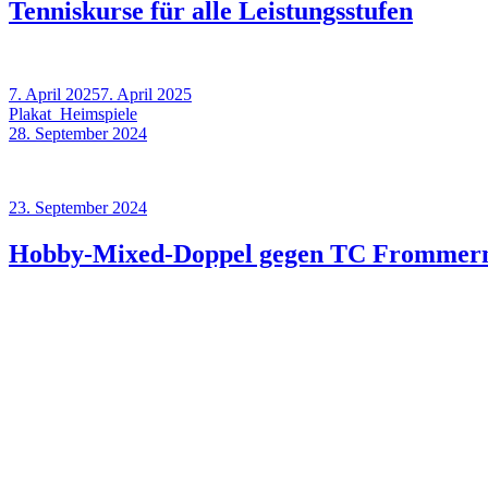
Tenniskurse für alle Leistungsstufen
Veröffentlicht
7. April 2025
7. April 2025
am
Plakat_Heimspiele
Veröffentlicht
28. September 2024
am
Veröffentlicht
23. September 2024
am
Hobby-Mixed-Doppel gegen TC Frommer