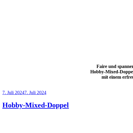
Faire und spannen
Hobby-Mixed-Doppel
mit einem erfre
5
Veröffentlicht
7. Juli 2024
7. Juli 2024
am
Hobby-Mixed-Doppel