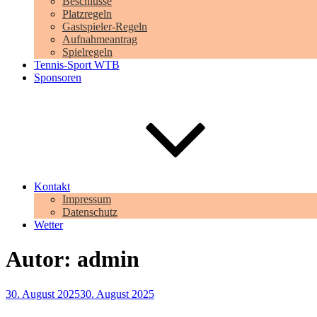
Beschlüsse
Platzregeln
Gastspieler-Regeln
Aufnahmeantrag
Spielregeln
Tennis-Sport WTB
Sponsoren
Kontakt
Impressum
Datenschutz
Wetter
Autor:
admin
Veröffentlicht
30. August 2025
30. August 2025
am