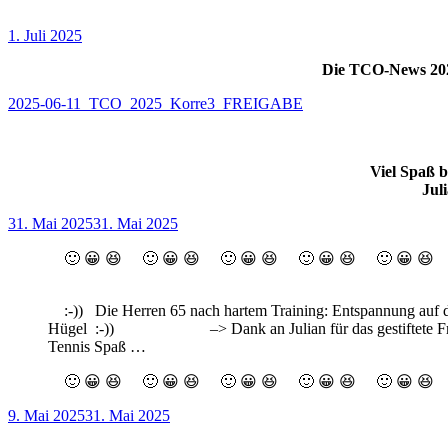
Veröffentlicht
1. Juli 2025
am
Die TCO-News 2025 
2025-06-11_TCO_2025_Korre3_FREIGABE
Viel Spaß 
Jul
Veröffentlicht
31. Mai 2025
31. Mai 2025
am
🙂 😀 😆 🙂 😀 😆 🙂 😀 😆 🙂 😀 😆 🙂 😀 
:-)) Die Herren 65 nach hartem Training: Entspannung auf 
Hügel :-)) –> Dank an Julian für das gestiftete Frei
Tennis Spaß …
🙂 😀 😆 🙂 😀 😆 🙂 😀 😆 🙂 😀 😆 🙂 😀 😆 
Veröffentlicht
9. Mai 2025
31. Mai 2025
am