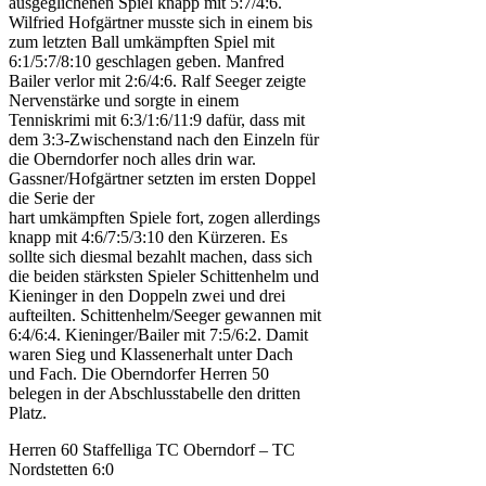
ausgeglichenen Spiel knapp mit 5:7/4:6.
Wilfried Hofgärtner musste sich in einem bis
zum letzten Ball umkämpften Spiel mit
6:1/5:7/8:10 geschlagen geben. Manfred
Bailer verlor mit 2:6/4:6. Ralf Seeger zeigte
Nervenstärke und sorgte in einem
Tenniskrimi mit 6:3/1:6/11:9 dafür, dass mit
dem 3:3-Zwischenstand nach den Einzeln für
die Oberndorfer noch alles drin war.
Gassner/Hofgärtner setzten im ersten Doppel
die Serie der
hart umkämpften Spiele fort, zogen allerdings
knapp mit 4:6/7:5/3:10 den Kürzeren. Es
sollte sich diesmal bezahlt machen, dass sich
die beiden stärksten Spieler Schittenhelm und
Kieninger in den Doppeln zwei und drei
aufteilten. Schittenhelm/Seeger gewannen mit
6:4/6:4. Kieninger/Bailer mit 7:5/6:2. Damit
waren Sieg und Klassenerhalt unter Dach
und Fach. Die Oberndorfer Herren 50
belegen in der Abschlusstabelle den dritten
Platz.
Herren 60 Staffelliga TC Oberndorf – TC
Nordstetten 6:0