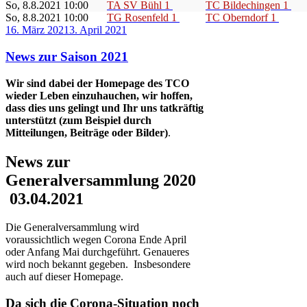
So, 8.8.2021 10:00
TA SV Bühl 1
TC Bildechingen 1
So, 8.8.2021 10:00
TG Rosenfeld 1
TC Oberndorf 1
Veröffentlicht
16. März 2021
3. April 2021
am
News zur Saison 2021
Wir sind dabei der Homepage des TCO
wieder Leben einzuhauchen, wir hoffen,
dass dies uns gelingt und Ihr uns tatkräftig
unterstützt (zum Beispiel durch
Mitteilungen, Beiträge oder Bilder)
.
News zur
Generalversammlung 2020
03.04.2021
Die Generalversammlung wird
voraussichtlich wegen Corona Ende April
oder Anfang Mai durchgeführt. Genaueres
wird noch bekannt gegeben. Insbesondere
auch auf dieser Homepage.
Da sich die Corona-Situation noch