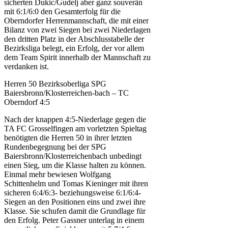
sicherten Dukic/Gudelj aber ganz souverän
mit 6:1/6:0 den Gesamterfolg für die
Oberndorfer Herrenmannschaft, die mit einer
Bilanz von zwei Siegen bei zwei Niederlagen
den dritten Platz in der Abschlusstabelle der
Bezirksliga belegt, ein Erfolg, der vor allem
dem Team Spirit innerhalb der Mannschaft zu
verdanken ist.
Herren 50 Bezirksoberliga SPG
Baiersbronn/Klosterreichen-bach – TC
Oberndorf 4:5
Nach der knappen 4:5-Niederlage gegen die
TA FC Grosselfingen am vorletzten Spieltag
benötigten die Herren 50 in ihrer letzten
Rundenbegegnung bei der SPG
Baiersbronn/Klosterreichenbach unbedingt
einen Sieg, um die Klasse halten zu können.
Einmal mehr bewiesen Wolfgang
Schittenhelm und Tomas Kieninger mit ihren
sicheren 6:4/6:3- beziehungsweise 6:1/6:4-
Siegen an den Positionen eins und zwei ihre
Klasse. Sie schufen damit die Grundlage für
den Erfolg. Peter Gassner unterlag in einem