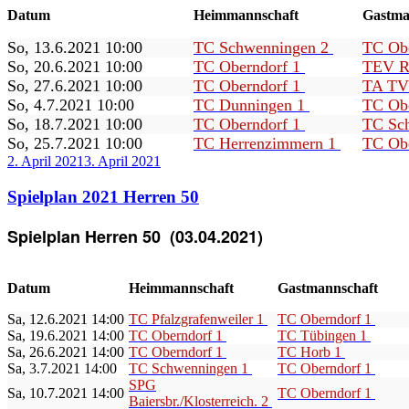
Datum
Heimmannschaft
Gastma
So, 13.6.2021 10:00
TC Schwenningen 2
TC Ob
So, 20.6.2021 10:00
TC Oberndorf 1
TEV Re
So, 27.6.2021 10:00
TC Oberndorf 1
TA TV
So, 4.7.2021 10:00
TC Dunningen 1
TC Ob
So, 18.7.2021 10:00
TC Oberndorf 1
TC Sc
So, 25.7.2021 10:00
TC Herrenzimmern 1
TC Ob
Veröffentlicht
2. April 2021
3. April 2021
am
Spielplan 2021 Herren 50
Spielplan Herren 50 (03.04.2021)
Datum
Heimmannschaft
Gastmannschaft
Sa, 12.6.2021 14:00
TC Pfalzgrafenweiler 1
TC Oberndorf 1
Sa, 19.6.2021 14:00
TC Oberndorf 1
TC Tübingen 1
Sa, 26.6.2021 14:00
TC Oberndorf 1
TC Horb 1
Sa, 3.7.2021 14:00
TC Schwenningen 1
TC Oberndorf 1
SPG
Sa, 10.7.2021 14:00
TC Oberndorf 1
Baiersbr./Klosterreich. 2