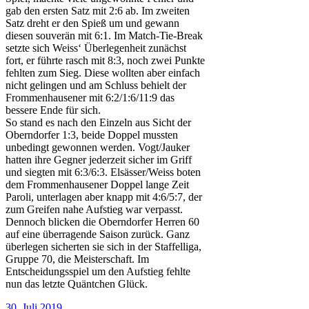
gab den ersten Satz mit 2:6 ab. Im zweiten
Satz dreht er den Spieß um und gewann
diesen souverän mit 6:1. Im Match-Tie-Break
setzte sich Weiss‘ Überlegenheit zunächst
fort, er führte rasch mit 8:3, noch zwei Punkte
fehlten zum Sieg. Diese wollten aber einfach
nicht gelingen und am Schluss behielt der
Frommenhausener mit 6:2/1:6/11:9 das
bessere Ende für sich.
So stand es nach den Einzeln aus Sicht der
Oberndorfer 1:3, beide Doppel mussten
unbedingt gewonnen werden. Vogt/Jauker
hatten ihre Gegner jederzeit sicher im Griff
und siegten mit 6:3/6:3. Elsässer/Weiss boten
dem Frommenhausener Doppel lange Zeit
Paroli, unterlagen aber knapp mit 4:6/5:7, der
zum Greifen nahe Aufstieg war verpasst.
Dennoch blicken die Oberndorfer Herren 60
auf eine überragende Saison zurück. Ganz
überlegen sicherten sie sich in der Staffelliga,
Gruppe 70, die Meisterschaft. Im
Entscheidungsspiel um den Aufstieg fehlte
nun das letzte Quäntchen Glück.
Veröffentlicht
30. Juli 2019