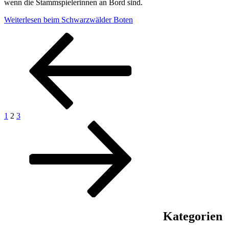
wenn die Stammspielerinnen an Bord sind.
Weiterlesen beim Schwarzwälder Boten
Seitennummerierung
der
Beiträge
Vorherige
Seite
Seite
Seite
Nächste
1
2
3
Seite
Seite
Kategorien