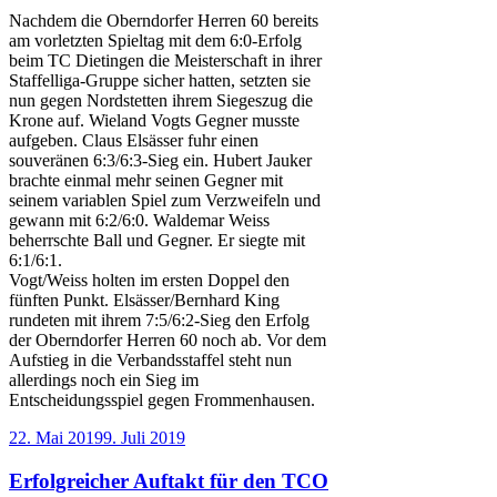
Nachdem die Oberndorfer Herren 60 bereits
am vorletzten Spieltag mit dem 6:0-Erfolg
beim TC Dietingen die Meisterschaft in ihrer
Staffelliga-Gruppe sicher hatten, setzten sie
nun gegen Nordstetten ihrem Siegeszug die
Krone auf. Wieland Vogts Gegner musste
aufgeben. Claus Elsässer fuhr einen
souveränen 6:3/6:3-Sieg ein. Hubert Jauker
brachte einmal mehr seinen Gegner mit
seinem variablen Spiel zum Verzweifeln und
gewann mit 6:2/6:0. Waldemar Weiss
beherrschte Ball und Gegner. Er siegte mit
6:1/6:1.
Vogt/Weiss holten im ersten Doppel den
fünften Punkt. Elsässer/Bernhard King
rundeten mit ihrem 7:5/6:2-Sieg den Erfolg
der Oberndorfer Herren 60 noch ab. Vor dem
Aufstieg in die Verbandsstaffel steht nun
allerdings noch ein Sieg im
Entscheidungsspiel gegen Frommenhausen.
Veröffentlicht
22. Mai 2019
9. Juli 2019
am
Erfolgreicher Auftakt für den TCO