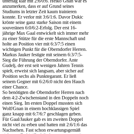
unterlag klar mit 2:6/0:6. Heiko Gnan war es
anzumerken, dass er auf Grund seines
Studiums in letzter Zeit kaum trainieren
konnte. Er verlor mit 3:6/1:6. Davor Dukic
krönte seine ganz starke Saison mit einem
souveränen 6:0/6:2-Erfolg. Der erst 16-
jährige Max Gaal entwickelt sich immer mehr
zu einer Stütze für die erste Mannschaft und
holte an Position vier mit 6:3/7:5 einen
wichtigen Punkt für die Oberndorfer Herren.
Markus Jauker festigte mit seinem 6:3/7:5-
Sieg die Führung der Oberndorfer. Ante
Gudelj, der erst seit wenigen Jahren Tennis
spielt, erweist sich langsam, aber sicher auf
Position sechs als Punktegarant. Er ließ
seinem Gegner mit 6:2/6:0 nicht den Hauch
einer Chance.
So benötigten die Oberndorfer Herren nach
dem 4:2-Zwischenstand in den Doppeln noch
einen Sieg. Im ersten Doppel mussten sich
Wolf/Gnan in einem hochklassigen Spiel
ganz knapp mit 6:7/6:7 geschlagen geben.
Für Gaal/Jauker gab es im zweiten Doppel
nicht viel zu erben und hatten mit 2:6/1:6 das
Nachsehen. Fast schon erwartungsgemäß