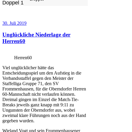
Doppel 1
Veröffentlicht
30. Juli 2019
am
Unglückliche Niederlage der
Herren60
Herren60
Viel unglücklicher hätte das
Entscheidungsspiel um den Aufstieg in die
Verbandsstaffel gegen den Meister der
Staffelliga Gruppe 71, den SV
Frommenhausen, für die Oberndorfer Herren
60-Mannschaft nicht verlaufen können.
Dreimal gingen im Einzel die Match-Tie-
Breaks jeweils ganz knapp mit 9:11 zu
Ungunsten der Oberndorfer aus, wobei
zweimal klare Führungen noch aus der Hand
gegeben wurden.
Wieland Vogt und sein Frommenhausener