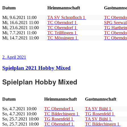
Datum
Heimmannschaft
Gastmannsc
Mi, 9.6.2021 11:00
TA SV Schopfloch 1
TC Oberndo
Mi, 16.6.2021 11:00
TC Oberndorf 1
SPG Seewal
Mi, 23.6.2021 11:00
TC Oberndorf 1
TG Harthei
Mi, 7.7.2021 11:00
TC Trillfingen 1
TC Oberndo
Mi, 14.7.2021 11:00
TC Mössingen 1
TC Oberndo
Veröffentlicht
2. April 2021
am
Spielplan 2021 Hobby Mixed
Spielplan Hobby Mixed
Datum
Heimmannschaft
Gastmannschaft
So, 4.7.2021 10:00
TC Oberndorf 1
TA SV Bühl 1
So, 4.7.2021 10:00
TC Bildechingen 1
TG Rosenfeld 1
So, 25.7.2021 10:00
TG Rosenfeld 1
TA SV Bühl 1
So, 25.7.2021 10:00
TC Oberndorf 1
TC Bildechingen 1