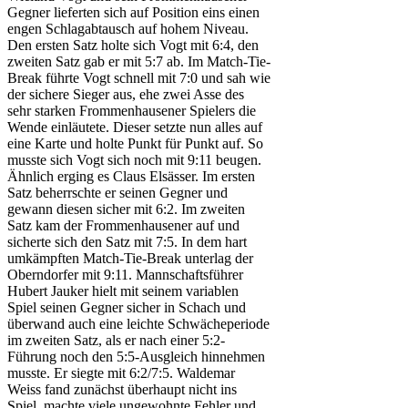
Gegner lieferten sich auf Position eins einen
engen Schlagabtausch auf hohem Niveau.
Den ersten Satz holte sich Vogt mit 6:4, den
zweiten Satz gab er mit 5:7 ab. Im Match-Tie-
Break führte Vogt schnell mit 7:0 und sah wie
der sichere Sieger aus, ehe zwei Asse des
sehr starken Frommenhausener Spielers die
Wende einläutete. Dieser setzte nun alles auf
eine Karte und holte Punkt für Punkt auf. So
musste sich Vogt sich noch mit 9:11 beugen.
Ähnlich erging es Claus Elsässer. Im ersten
Satz beherrschte er seinen Gegner und
gewann diesen sicher mit 6:2. Im zweiten
Satz kam der Frommenhausener auf und
sicherte sich den Satz mit 7:5. In dem hart
umkämpften Match-Tie-Break unterlag der
Oberndorfer mit 9:11. Mannschaftsführer
Hubert Jauker hielt mit seinem variablen
Spiel seinen Gegner sicher in Schach und
überwand auch eine leichte Schwächeperiode
im zweiten Satz, als er nach einer 5:2-
Führung noch den 5:5-Ausgleich hinnehmen
musste. Er siegte mit 6:2/7:5. Waldemar
Weiss fand zunächst überhaupt nicht ins
Spiel, machte viele ungewohnte Fehler und