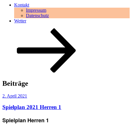
Kontakt
Impressum
Datenschutz
Wetter
Zum
Inhalt
nach
unten
scrollen
Beiträge
Veröffentlicht
2. April 2021
am
Spielplan 2021 Herren 1
Spielplan Herren 1