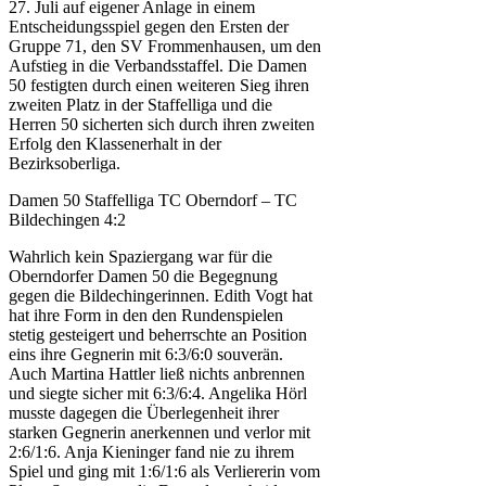
27. Juli auf eigener Anlage in einem
Entscheidungsspiel gegen den Ersten der
Gruppe 71, den SV Frommenhausen, um den
Aufstieg in die Verbandsstaffel. Die Damen
50 festigten durch einen weiteren Sieg ihren
zweiten Platz in der Staffelliga und die
Herren 50 sicherten sich durch ihren zweiten
Erfolg den Klassenerhalt in der
Bezirksoberliga.
Damen 50 Staffelliga TC Oberndorf – TC
Bildechingen 4:2
Wahrlich kein Spaziergang war für die
Oberndorfer Damen 50 die Begegnung
gegen die Bildechingerinnen. Edith Vogt hat
hat ihre Form in den den Rundenspielen
stetig gesteigert und beherrschte an Position
eins ihre Gegnerin mit 6:3/6:0 souverän.
Auch Martina Hattler ließ nichts anbrennen
und siegte sicher mit 6:3/6:4. Angelika Hörl
musste dagegen die Überlegenheit ihrer
starken Gegnerin anerkennen und verlor mit
2:6/1:6. Anja Kieninger fand nie zu ihrem
Spiel und ging mit 1:6/1:6 als Verliererin vom