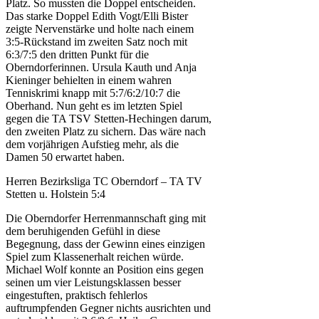
Platz. So mussten die Doppel entscheiden.
Das starke Doppel Edith Vogt/Elli Bister
zeigte Nervenstärke und holte nach einem
3:5-Rückstand im zweiten Satz noch mit
6:3/7:5 den dritten Punkt für die
Oberndorferinnen. Ursula Kauth und Anja
Kieninger behielten in einem wahren
Tenniskrimi knapp mit 5:7/6:2/10:7 die
Oberhand. Nun geht es im letzten Spiel
gegen die TA TSV Stetten-Hechingen darum,
den zweiten Platz zu sichern. Das wäre nach
dem vorjährigen Aufstieg mehr, als die
Damen 50 erwartet haben.
Herren Bezirksliga TC Oberndorf – TA TV
Stetten u. Holstein 5:4
Die Oberndorfer Herrenmannschaft ging mit
dem beruhigenden Gefühl in diese
Begegnung, dass der Gewinn eines einzigen
Spiel zum Klassenerhalt reichen würde.
Michael Wolf konnte an Position eins gegen
seinen um vier Leistungsklassen besser
eingestuften, praktisch fehlerlos
auftrumpfenden Gegner nichts ausrichten und