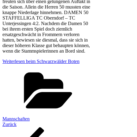
freuten sich über einen gelungenen Auftakt in
die Saison. Allein die Herren 50 mussten eine
knappe Niederlage hinnehmen. DAMEN 50
STAFFELLIGA TC Oberndorf – TC
Unterjessingen 4:2. Nachdem die Damen 50
bei ihrem ersten Spiel doch ziemlich
ersatzgeschwächt in Frommern verloren
hatten, bewiesen sie diesmal, dass sie sich in
dieser höheren Klasse gut behaupten können,
wenn die Stammspielerinnen an Bord sind.
Weiterlesen beim Schwarzwälder Boten
Kategorien
Mannschaften
Beitragsnavigation
Vorheriger
Zurück
Beitrag