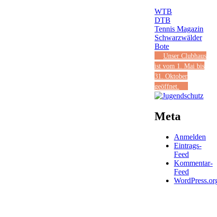
WTB
DTB
Tennis Magazin
Schwarzwälder
Bote
Unser Clubhaus
ist vom 1. Mai bis
31. Oktober
geöffnet.
Meta
Anmelden
Eintrags-
Feed
Kommentar-
Feed
WordPress.or