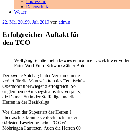
Impressum
Datenschutz
Wetter
Veröffentlicht
22. Mai 2019
9. Juli 2019
von
admin
am
Erfolgreicher Auftakt für
den TCO
Wolfgang Schittenhelm bewies einmal mehr, welch wertvoller Sp
Foto: Wolf Foto: Schwarzwälder Bote
Der zweite Spieltag in der Verbandsrunde
verlief für die Mannschaften des Tennisclubs
Oberndorf überwiegend erfolgreich. So
siegten beide Aufstiegsteams des Vorjahrs,
die Damen 50 in der Staffelliga und die
Herren in der Bezirksliga
Vor allem der Superstart der Herren I
überraschte, konnte sie doch nicht in der
stärksten Besetzung beim TC GW
Möhringen I antreten. Auch die Herren 60